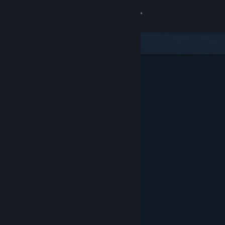
Zaloguj się
Sklep
Społeczność
Informacje
Wsparcie
Zmień język
Pobierz aplikację mobilną Steam
Wersja przeglądarkowa