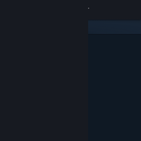
Logg inn
Butikk
Samfunn
Om
Kundestøtte
Bytt språk
Skaff deg Steam-appen på mobil
Vis skrivebordsversjon