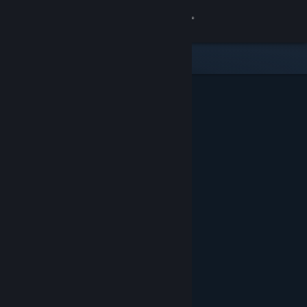
Logg inn
Butikk
Samfunn
Om
Kundestøtte
Bytt språk
Skaff deg Steam-appen på mobil
Vis skrivebordsversjon