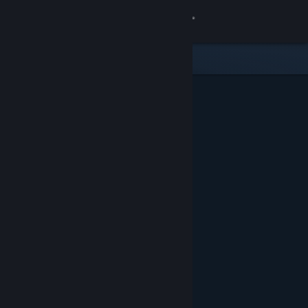
Sign in
Gedung
Komuniti
Tentang
Sokongan
Ubah bahasa
Dapatkan Steam Mobile App
Lihat laman web desktop