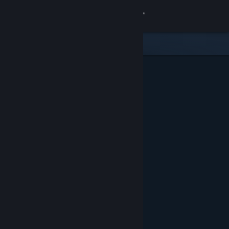
Accedi
Negozio
Comunità
Informazioni
Assistenza
Cambia la lingua
Ottieni l'app mobile di Steam
Visualizza il sito web per desktop