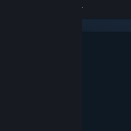
Login
Toko
Komunitas
Tentang
Bantuan
Ubah bahasa
Dapatkan Aplikasi Seluler Steam
Lihat situs web desktop