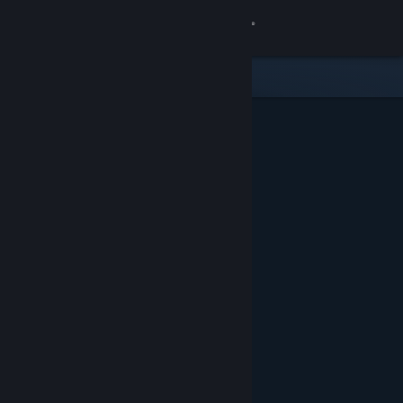
Log på
Butik
Fællesskab
Om
Support
Skift sprog
Hent Steam-mobilappen
Vis desktop-webside