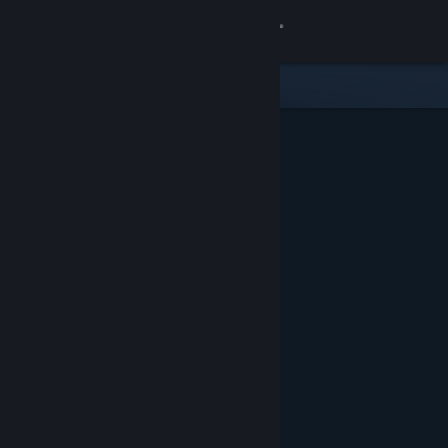
Вписване
Магазин
Общност
Относно
Поддръжка
Смяна на езика
Сдобийте се с мобилното Steam приложение
Преглед на сайта за настолни компютри