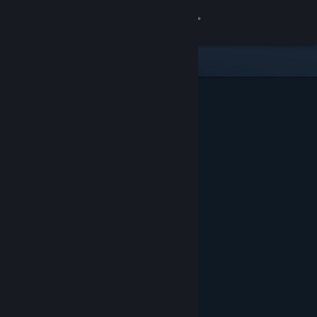
Увійти
Крамниця
Спільнота
Інформація
Підтримка
Змінити мову
Завантажити мобільний застосунок Steam
Переглянути повну версію