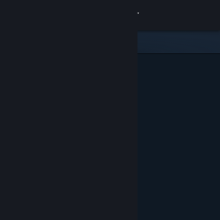
Logga in
Butik
Gemenskap
Om
Support
Byt språk
Skaffa Steams mobilapp
Se skrivbordswebbplats