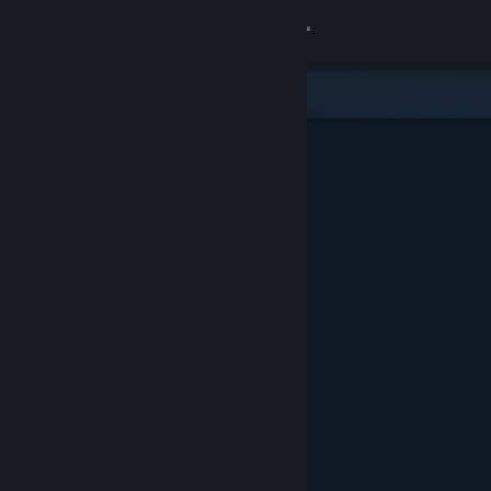
Conectează-te
Magazin
Comunitate
Despre
Asistență
Schimbă limba
Obține aplicația Steam pentru dispozitive mobile
Vezi site în versiunea pentru desktop