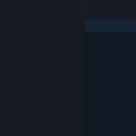
Iniciar sessão
Loja
Comunidade
Sobre
Apoio
Alterar idioma
Instala a app móvel do Steam
Ver versão para computadores