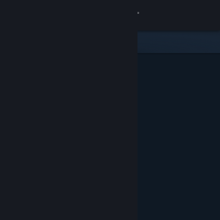
Bejelentkezés
Áruház
Közösség
Névjegy
Támogatás
Nyelvváltás
A Steam mobilalkalmazás beszerzése
Asztali weboldalra váltás