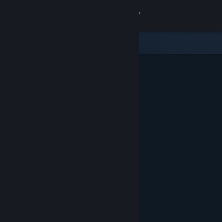
Bejelentkezés
Áruház
Közösség
Névjegy
Támogatás
Nyelvváltás
A Steam mobilalkalmazás beszerzése
Asztali weboldalra váltás