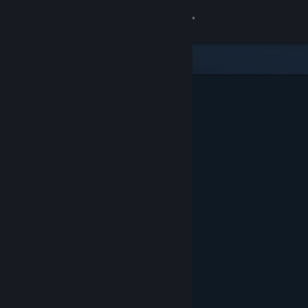
Bejelentkezés
Áruház
Közösség
Névjegy
Támogatás
Nyelvváltás
A Steam mobilalkalmazás beszerzése
Asztali weboldalra váltás