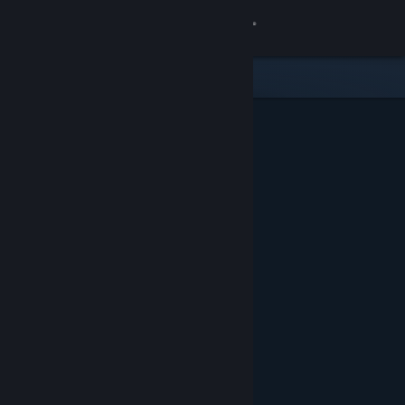
Anmelden
Shop
Community
Info
Support
Sprache ändern
Steam-Mobile-App herunterladen
Desktopversion anzeigen