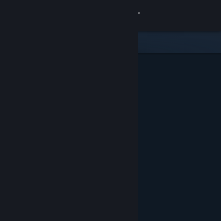
Anmelden
Shop
Community
Info
Support
Sprache ändern
Steam-Mobile-App herunterladen
Desktopversion anzeigen