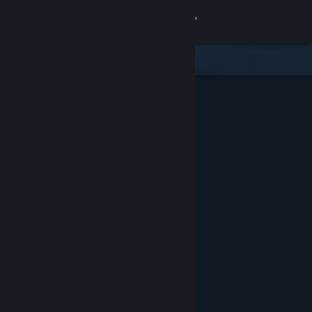
Kirjaudu sisään
Kauppa
Yhteisö
Tietoa
Tuki
Vaihda kieli
Hanki Steam-mobiilisovellus
Näytä työpöytäsivusto