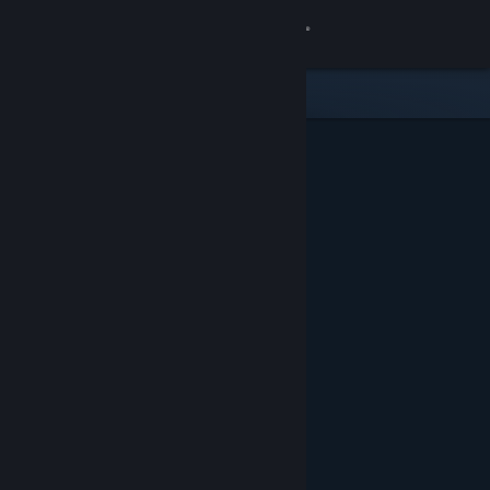
Inloggen
Winkel
Community
Over
Ondersteuning
Taal wijzigen
Download de mobiele Steam-app
Desktopwebsite weergeven