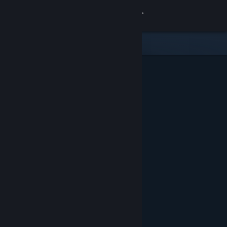
Logga in
Butik
Gemenskap
Om
Support
Byt språk
Skaffa Steams mobilapp
Se skrivbordswebbplats