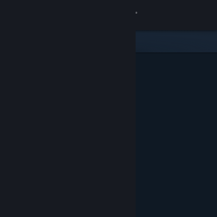
Logga in
Butik
Gemenskap
Om
Support
Byt språk
Skaffa Steams mobilapp
Se skrivbordswebbplats