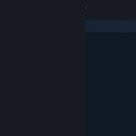
登录
商店
社区
关于
客服
更改语言
获取 Steam 手机应用
查看桌面版网站