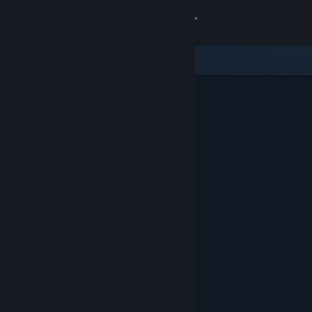
Kirjaudu sisään
Kauppa
Yhteisö
Tietoa
Tuki
Vaihda kieli
Hanki Steam-mobiilisovellus
Näytä työpöytäsivusto