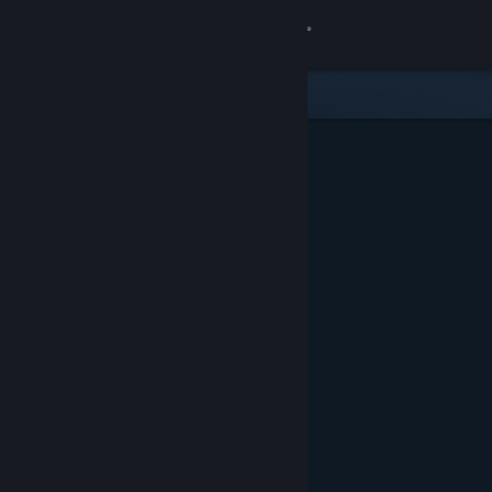
Inloggen
Winkel
Community
Over
Ondersteuning
Taal wijzigen
Download de mobiele Steam-app
Desktopwebsite weergeven