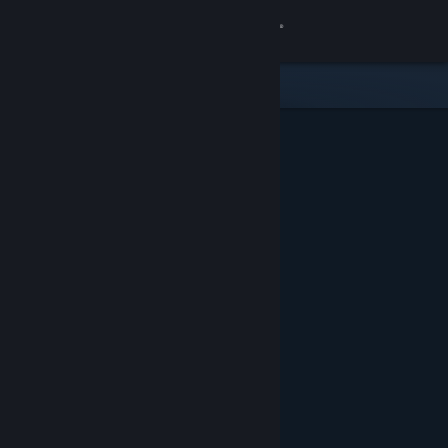
登录
商店
社区
关于
客服
更改语言
获取 Steam 手机应用
查看桌面版网站