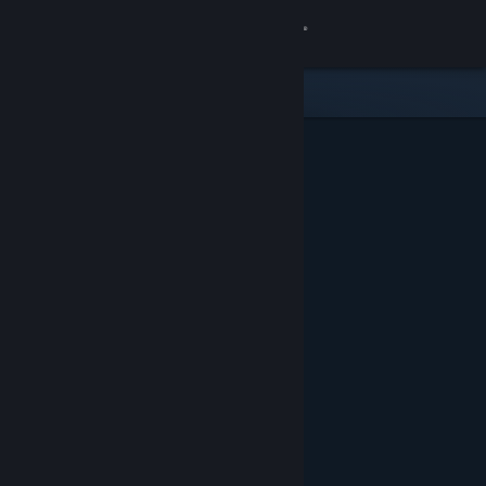
Zaloguj się
Sklep
Społeczność
Informacje
Wsparcie
Zmień język
Pobierz aplikację mobilną Steam
Wersja przeglądarkowa