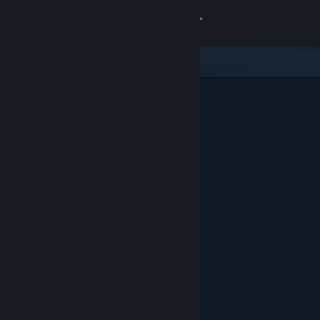
Sign in
Gedung
Komuniti
Tentang
Sokongan
Ubah bahasa
Dapatkan Steam Mobile App
Lihat laman web desktop