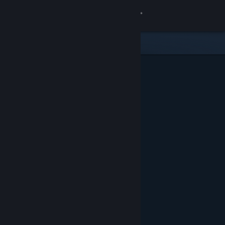
Σύνδεση
Κατάστημα
Κοινότητα
Σχετικά
Υποστήριξη
Αλλαγή γλώσσας
Αποκτήστε την εφαρμογή Steam για κινητές συσκευές
Προβολή ιστοσελίδας για υπολογιστές