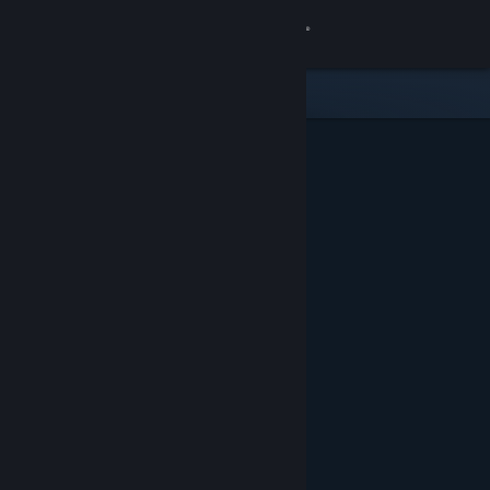
Kirjaudu sisään
Kauppa
Yhteisö
Tietoa
Tuki
Vaihda kieli
Hanki Steam-mobiilisovellus
Näytä työpöytäsivusto