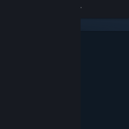
Přihlásit se
Obchod
Komunita
Informace
Podpora
Změnit jazyk
Mobilní aplikace služby Steam
Desktopová verze stránky