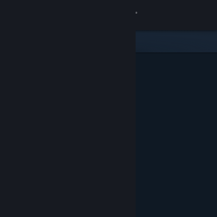
Đăng nhập
Cửa hàng
Cộng đồng
Thông tin
Hỗ trợ
Thay đổi ngôn ngữ
Cài ứng dụng Steam di động
Xem web cho desktop