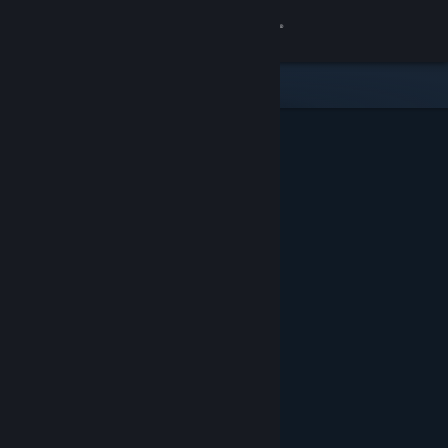
Увійти
Крамниця
Спільнота
Інформація
Підтримка
Змінити мову
Завантажити мобільний застосунок Steam
Переглянути повну версію