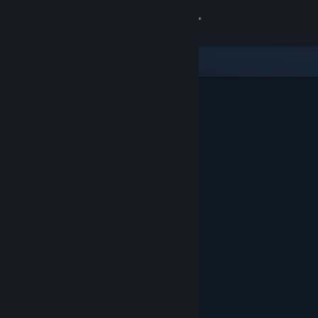
เข้าสู่ระบบ
ร้านค้า
ชุมชน
เกี่ยวกับ
ฝ่ายสนับสนุน
เปลี่ยนภาษา
รับแอป Steam แบบพกพา
ชมเว็บไซต์สำหรับเดสก์ท็อป