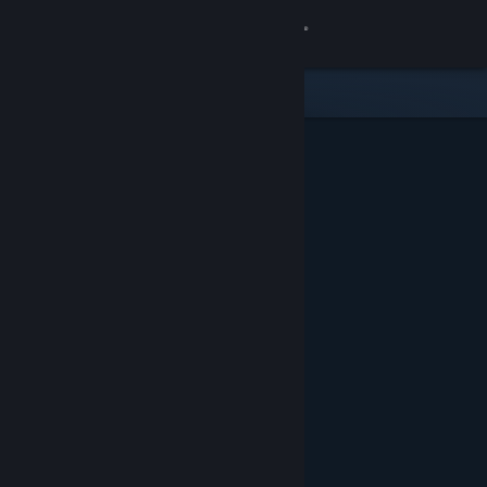
Logga in
Butik
Gemenskap
Om
Support
Byt språk
Skaffa Steams mobilapp
Se skrivbordswebbplats