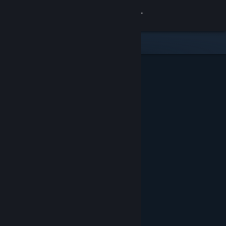
登录
商店
社区
关于
客服
更改语言
获取 Steam 手机应用
查看桌面版网站