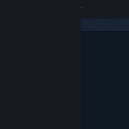
Conectează-te
Magazin
Comunitate
Despre
Asistență
Schimbă limba
Obține aplicația Steam pentru dispozitive mobile
Vezi site în versiunea pentru desktop