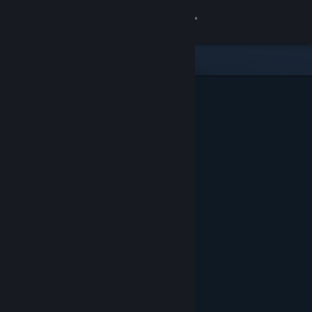
Iniciar sessão
Loja
Comunidade
Sobre
Apoio
Alterar idioma
Instala a app móvel do Steam
Ver versão para computadores