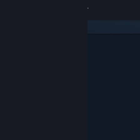
Iniciar sessão
Loja
Comunidade
Sobre
Apoio
Alterar idioma
Instala a app móvel do Steam
Ver versão para computadores