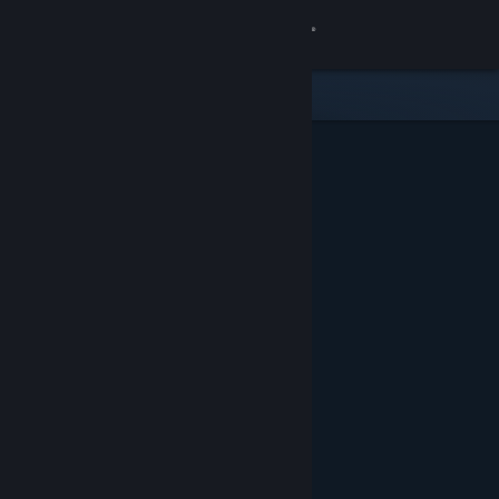
Zaloguj się
Sklep
Społeczność
Informacje
Wsparcie
Zmień język
Pobierz aplikację mobilną Steam
Wersja przeglądarkowa