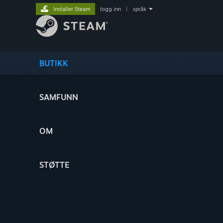
Installer Steam
logg inn
|
språk
BUTIKK
SAMFUNN
OM
STØTTE