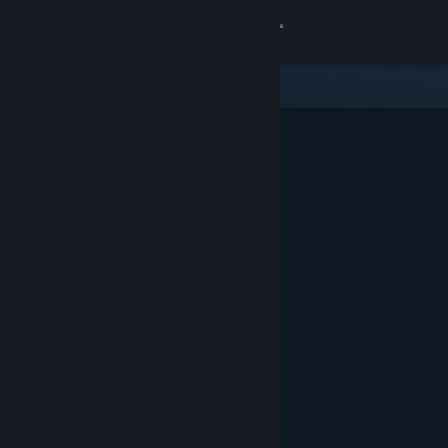
Sign in
Gedung
Komuniti
Tentang
Sokongan
Ubah bahasa
Dapatkan Steam Mobile App
Lihat laman web desktop