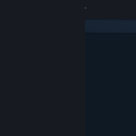
Sign in
Gedung
Komuniti
Tentang
Sokongan
Ubah bahasa
Dapatkan Steam Mobile App
Lihat laman web desktop