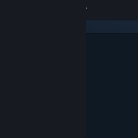
로그인
상점
커뮤니티
정보
지원
언어 변경
Steam 모바일 앱 다운로드
PC 웹사이트 보기