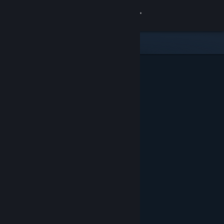
Σύνδεση
Κατάστημα
Κοινότητα
Σχετικά
Υποστήριξη
Αλλαγή γλώσσας
Αποκτήστε την εφαρμογή Steam για κινητές συσκευές
Προβολή ιστοσελίδας για υπολογιστές