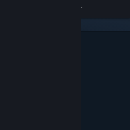
Đăng nhập
Cửa hàng
Cộng đồng
Thông tin
Hỗ trợ
Thay đổi ngôn ngữ
Cài ứng dụng Steam di động
Xem web cho desktop