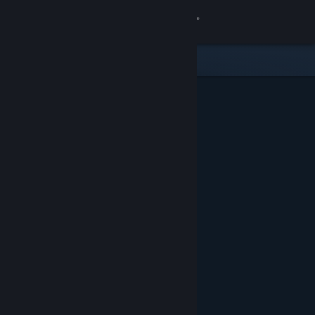
Logg inn
Butikk
Samfunn
Om
Kundestøtte
Bytt språk
Skaff deg Steam-appen på mobil
Vis skrivebordsversjon