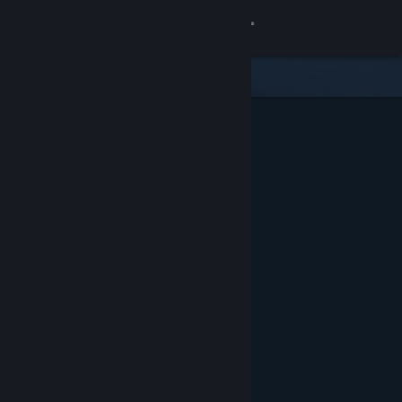
Iniciar sesión
Tienda
Comunidad
Acerca de
Soporte
Cambiar idioma
Obtener la aplicación de Steam Mobile
Ver versión clásica