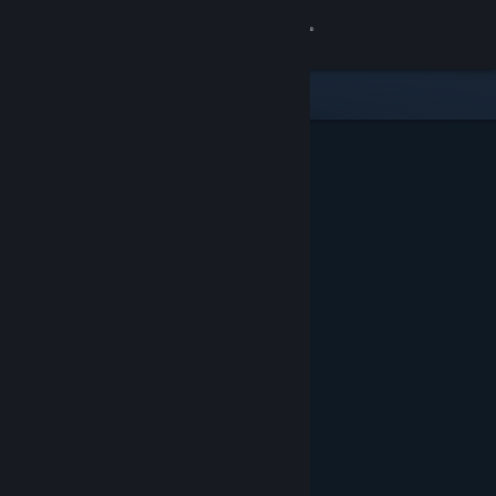
Login
Toko
Komunitas
Tentang
Bantuan
Ubah bahasa
Dapatkan Aplikasi Seluler Steam
Lihat situs web desktop