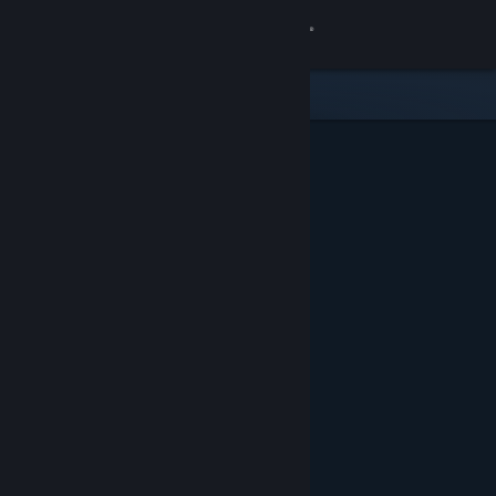
Přihlásit se
Obchod
Komunita
Informace
Podpora
Změnit jazyk
Mobilní aplikace služby Steam
Desktopová verze stránky