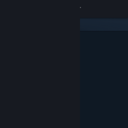
Увійти
Крамниця
Спільнота
Інформація
Підтримка
Змінити мову
Завантажити мобільний застосунок Steam
Переглянути повну версію